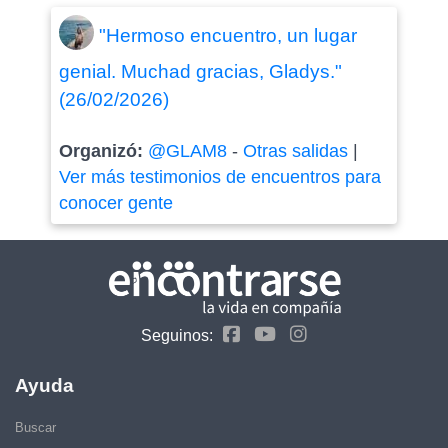
"Hermoso encuentro, un lugar
genial. Muchad gracias, Gladys."
(26/02/2026)
Organizó:
@GLAM8
-
Otras salidas
|
Ver más testimonios de encuentros para
conocer gente
Seguinos:
Ayuda
Buscar