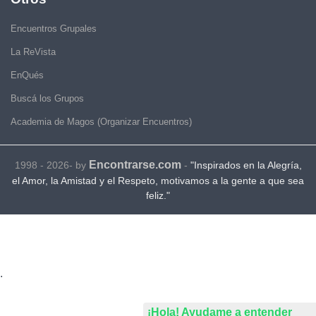
Encuentros Grupales
La ReVista
EnQués
Buscá los Grupos
Academia de Magos (Organizar Encuentros)
Encontrarse.com
1998 - 2026- by
-
"Inspirados en la Alegría,
el Amor, la Amistad y el Respeto, motivamos a la gente a que sea
feliz."
.
¡Hola! Ayudame a entender