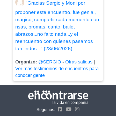
"Gracias Sergio y Moni por
proponer este encuentro, fue genial,
magico, compartir cada momento con
risas, bromas, canto, baile,
abrazos...no falto nada...y el
reencuentro con quienes pasamos
tan lindos..." (28/06/2026)
Organizó:
@SERGIO
-
Otras salidas
|
Ver más testimonios de encuentros para
conocer gente
Seguinos: