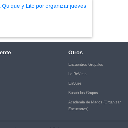
 Quique y Lito por organizar jueves
ente
Otros
Encuentros Grupales
La ReVista
EnQués
Buscá los Grupos
Academia de Magos (Organizar
Encuentros)