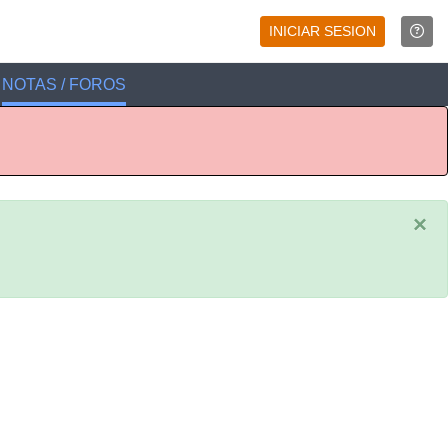
INICIAR SESION
NOTAS / FOROS
×