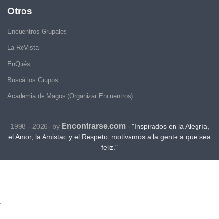
Otros
Encuentros Grupales
La ReVista
EnQués
Buscá los Grupos
Academia de Magos (Organizar Encuentros)
Encontrarse.com
1998 - 2026- by
-
"Inspirados en la Alegría,
el Amor, la Amistad y el Respeto, motivamos a la gente a que sea
feliz."
.