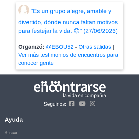
"Es un grupo alegre, amable y
divertido, dónde nunca faltan motivos
para festejar la vida. 😊" (27/06/2026)
Organizó:
@EBOU52
-
Otras salidas
|
Ver más testimonios de encuentros para
conocer gente
Seguinos:
Ayuda
Buscar