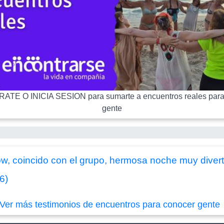
ATE O INICIA SESION para sumarte a encuentros reales para
gente
w, coincido con el grupo, hermosa noche muy divert
6)
Ver más testimonios de encuentros para conocer gente