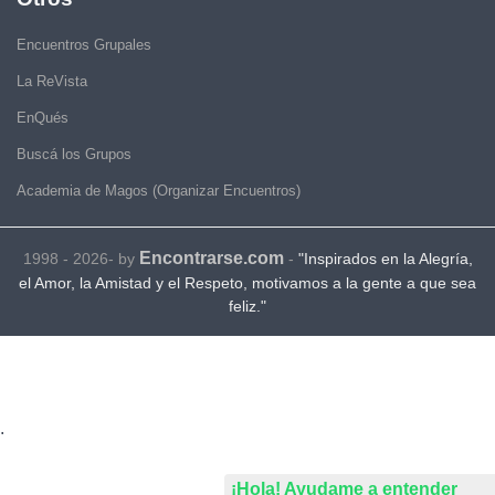
Encuentros Grupales
La ReVista
EnQués
Buscá los Grupos
Academia de Magos (Organizar Encuentros)
Encontrarse.com
1998 - 2026- by
-
"Inspirados en la Alegría,
el Amor, la Amistad y el Respeto, motivamos a la gente a que sea
feliz."
.
¡Hola! Ayudame a entender