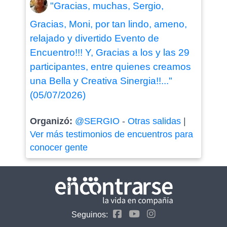
"Gracias, muchas, Sergio,
Gracias, Moni, por tan lindo, ameno,
relajado y divertido Evento de
Encuentro!!! Y, Gracias a los y las 29
participantes, entre quienes creamos
una Bella y Creativa Sinergia!!..."
(05/07/2026)
Organizó:
@SERGIO
-
Otras salidas
|
Ver más testimonios de encuentros para
conocer gente
Seguinos: