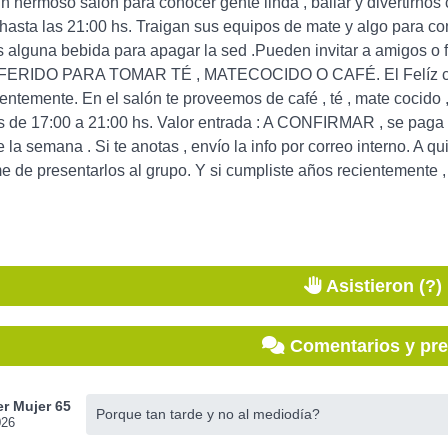
n hermoso salón para conocer gente linda , bailar y divertirnos
asta las 21:00 hs. Traigan sus equipos de mate y algo para com
s alguna bebida para apagar la sed .Pueden invitar a amigos
RIDO PARA TOMAR TÉ , MATECOCIDO O CAFÉ. El Felíz cumpl
entemente. En el salón te proveemos de café , té , mate cocido ,
s de 17:00 a 21:00 hs. Valor entrada : A CONFIRMAR , se paga a
 la semana . Si te anotas , envío la info por correo interno. A 
 de presentarlos al grupo. Y si cumpliste años recientemente 
Asistieron (?)
Comentarios y pr
r Mujer 65
Porque tan tarde y no al mediodía?
026