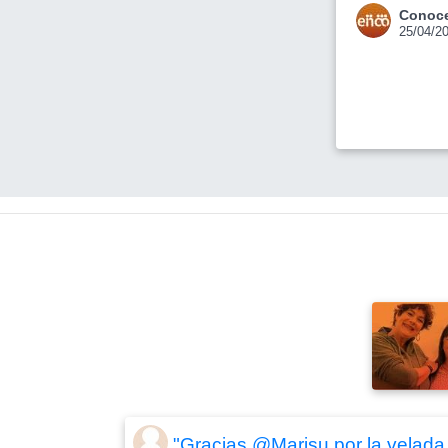
Conoce
25/04/2
"Gracias @Marisu por la velada