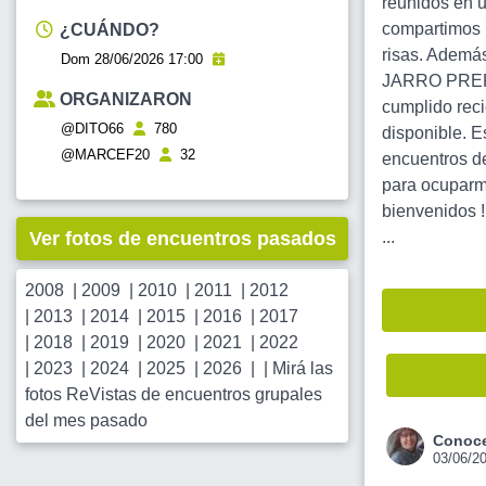
reunidos en u
compartimos h
¿CUÁNDO?
risas. Ademá
Dom 28/06/2026 17:00
JARRO PREFE
ORGANIZARON
cumplido reci
@DITO66
780
disponible. E
@MARCEF20
32
encuentros de
para ocuparme
bienvenidos !
Ver fotos de encuentros pasados
...
2008
|
2009
|
2010
|
2011
|
2012
|
2013
|
2014
|
2015
|
2016
|
2017
|
2018
|
2019
|
2020
|
2021
|
2022
|
2023
|
2024
|
2025
|
2026
| |
Mirá las
fotos ReVistas de encuentros grupales
del mes pasado
Conoce
03/06/2