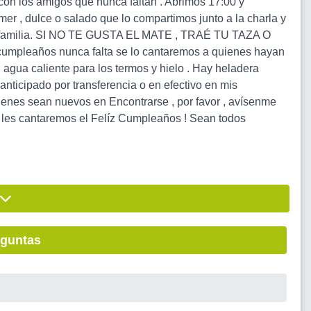
 con los amigos que nunca faltan . Abrimos 17:00 y
er , dulce o salado que lo compartimos junto a la charla y
 o familia. SI NO TE GUSTA EL MATE , TRAÉ TU TAZA O
eaños nunca falta se lo cantaremos a quienes hayan
 agua caliente para los termos y hielo . Hay heladera
nticipado por transferencia o en efectivo en mis
quienes sean nuevos en Encontrarse , por favor , avísenme
, les cantaremos el Felíz Cumpleaños ! Sean todos
eguntas