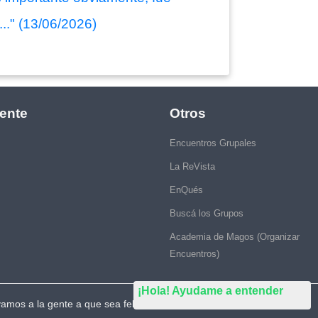
.." (13/06/2026)
ente
Otros
Encuentros Grupales
La ReVista
EnQués
Buscá los Grupos
Academia de Magos (Organizar
Encuentros)
¡Hola! Ayudame a entender
vamos a la gente a que sea feliz."