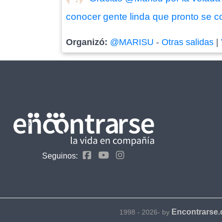
conocer gente linda que pronto se co
Organizó:
@MARISU
-
Otras salidas
|
Seguinos:
Encontrarse
1998 - 2026- by