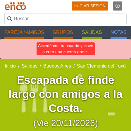
INICIAR SESION
PAREJA / AMIGOS
GRUPOS
SALIDAS
NOTAS
Accedé con tu usuario y clave
o crea una cuenta gratis.
Inicio
Salidas
Buenos Aires
San Clemente del Tuyú
Escapada de finde
largo con amigos a la
Costa.
(Vie 20/11/2026)