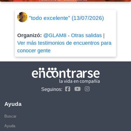
"todo excelente" (13/07/2026)
Organizó:
@GLAM8
-
Otras salidas
|
Ver más testimonios de encuentros para
conocer gente
Seguinos:
Ayuda
Buscar
Ayuda