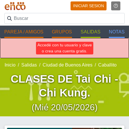
INICIAR SESION
PAREJA / AMIGOS
GRUPOS
SALIDAS
NOTAS
Accedé con tu usuario y clave
o crea una cuenta gratis.
Inicio
Salidas
Ciudad de Buenos Aires
Caballito
CLASES DE Tai Chi -
Chi Kung.
(Mié 20/05/2026)