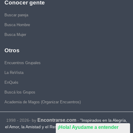
Conocer gente
Buscar pareja
Busca Hombre
Busca Mujer
Otros
Encuentros Grupales
La ReVista
EnQués
Buscá los Grupos
Academia de Magos (Organizar Encuentros)
Encontrarse.com
1998 - 2026- by
-
"Inspirados en la Alegría,
el Amor, la Amistad y el Respeto, motivamos a la gente a que sea
¡Hola! Ayudame a entender