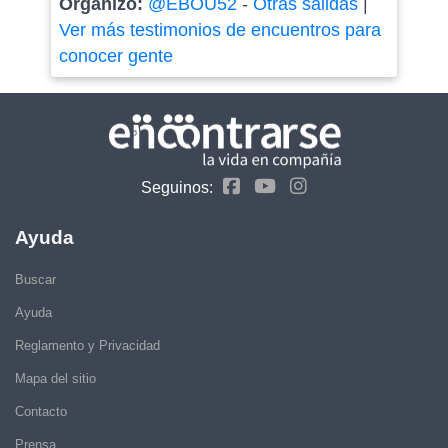
Organizó:
@EBOU52
-
Otras salidas
|
Ver más testimonios de encuentros para
conocer gente
Seguinos:
Ayuda
Buscar
Ayuda
Reglamento y Privacidad
Mapa del sitio
Contacto
Prensa