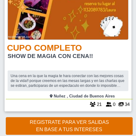
CUPO COMPLETO
SHOW DE MAGIA CON CENA!!
Una cena en la que la magia te hara conectar con las mejores cosas
de la vida!! porque creemos en las mesas largas y en las charlas que
se estiran, participaras de un espectaculo en donde lo imposible
aparece entre los invitados, combinando magia, sorpresas y comedia
durante la noche. El show, el tapeo, el plato principal y las gaseosas
Nuñez , Ciudad de Buenos Aires
por el pre
21
0
34
REGISTRATE PARA VER SALIDAS
EN BASE A TUS INTERESES