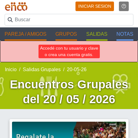
INICIAR SESION
PAREJA / AMIGOS
GRUPOS
SALIDAS
NOTAS
Accedé con tu usuario y clave
o crea una cuenta gratis.
Inicio
Salidas Grupales
20-05-26
Encuentros Grupales
del 20 / 05 / 2026