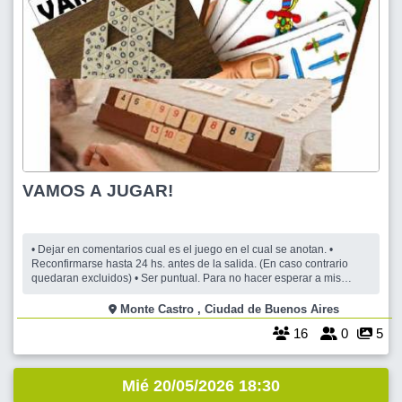
VAMOS A JUGAR!
• Dejar en comentarios cual es el juego en el cual se anotan. •
Reconfirmarse hasta 24 hs. antes de la salida. (En caso contrario
quedaran excluidos) • Ser puntual. Para no hacer esperar a mis
compañeros de juego. Nos reunimos para una tarde de juegos en
Monte Castro y poder compartir un rato de risas, merienda y
Monte Castro , Ciudad de Buenos Aires
diversión, abonando una
16
0
5
Mié 20/05/2026 18:30