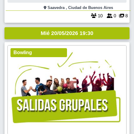
Esperaremos hasta las 18:45 hs, momento en el que comenzaremos
a caminar hacia el Parque Saavedra. por bulevar Garcia del Rio. Una
Saavedra , Ciudad de Buenos Aires
vez que lleguemos
10
0
8
Mié 20/05/2026 19:30
Bowling