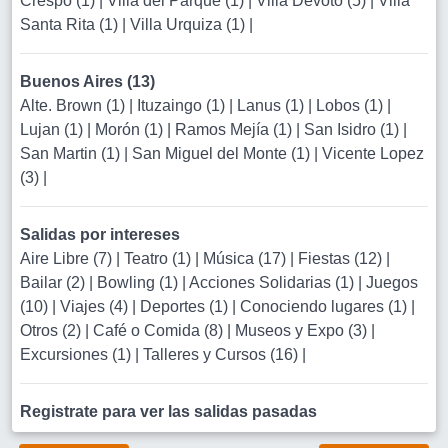
Crespo (1)
|
Villa del Parque (1)
|
Villa Devoto (5)
|
Villa
Santa Rita (1)
|
Villa Urquiza (1)
|
Buenos Aires (13)
Alte. Brown (1)
|
Ituzaingo (1)
|
Lanus (1)
|
Lobos (1)
|
Lujan (1)
|
Morón (1)
|
Ramos Mejía (1)
|
San Isidro (1)
|
San Martin (1)
|
San Miguel del Monte (1)
|
Vicente Lopez
(3)
|
Salidas por intereses
Aire Libre (7)
|
Teatro (1)
|
Música (17)
|
Fiestas (12)
|
Bailar (2)
|
Bowling (1)
|
Acciones Solidarias (1)
|
Juegos
(10)
|
Viajes (4)
|
Deportes (1)
|
Conociendo lugares (1)
|
Otros (2)
|
Café o Comida (8)
|
Museos y Expo (3)
|
Excursiones (1)
|
Talleres y Cursos (16)
|
Registrate para ver las salidas pasadas