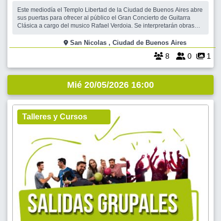
Este mediodía el Templo Libertad de la Ciudad de Buenos Aires abre
sus puertas para ofrecer al público el Gran Concierto de Guitarra
Clásica a cargo del musico Rafael Verdoia. Se interpretarán obras
del período Renacentista hasta la actualidad, desde autores como
Luys de Narváez, Francisco Tarrega, Enrique Granados, hasta Astor
San Nicolas , Ciudad de Buenos Aires
Piazzolla y L
8
0
1
Mié 20/05/2026 16:00
Talleres y Cursos