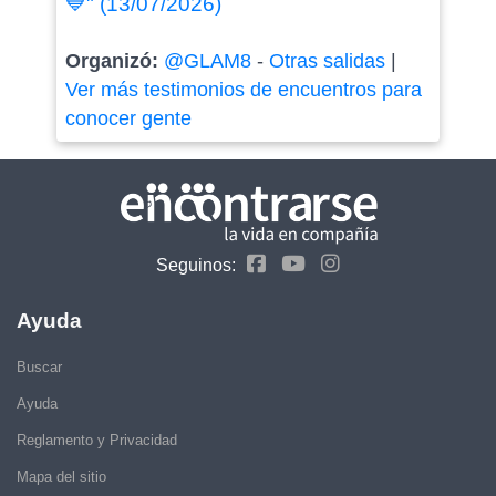
💙" (13/07/2026)
Organizó:
@GLAM8
-
Otras salidas
|
Ver más testimonios de encuentros para
conocer gente
Seguinos:
Ayuda
Buscar
Ayuda
Reglamento y Privacidad
Mapa del sitio