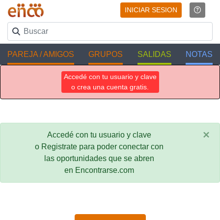
INICIAR SESION
PAREJA / AMIGOS
GRUPOS
SALIDAS
NOTAS
Accedé con tu usuario y clave
o crea una cuenta gratis.
×
Accedé con tu usuario y clave
o Registrate para poder conectar con
las oportunidades que se abren
en Encontrarse.com