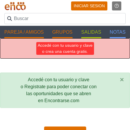
INICIAR SESION
PAREJA / AMIGOS
GRUPOS
SALIDAS
NOTAS
Accedé con tu usuario y clave
o crea una cuenta gratis.
×
Accedé con tu usuario y clave
o Registrate para poder conectar con
las oportunidades que se abren
en Encontrarse.com