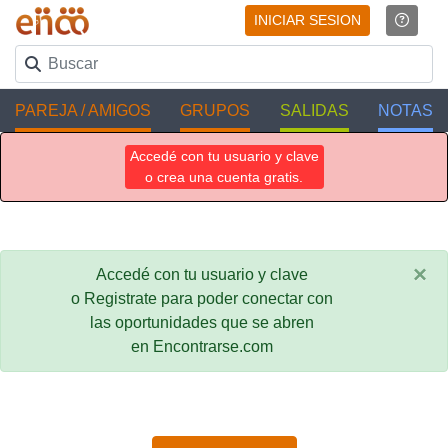
INICIAR SESION
PAREJA / AMIGOS
GRUPOS
SALIDAS
NOTAS
Accedé con tu usuario y clave
o crea una cuenta gratis.
×
Accedé con tu usuario y clave
o Registrate para poder conectar con
las oportunidades que se abren
en Encontrarse.com