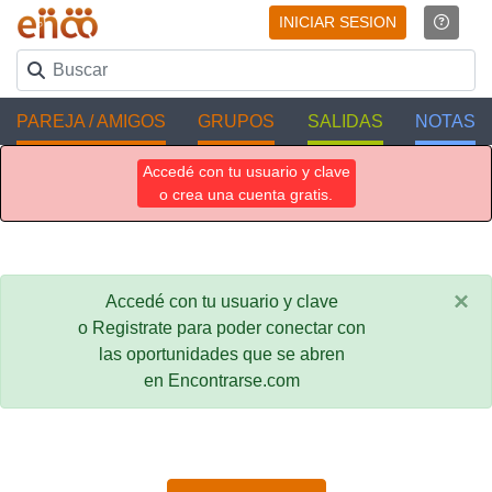
INICIAR SESION
PAREJA / AMIGOS
GRUPOS
SALIDAS
NOTAS
Accedé con tu usuario y clave
o crea una cuenta gratis.
×
Accedé con tu usuario y clave
o Registrate para poder conectar con
las oportunidades que se abren
en Encontrarse.com