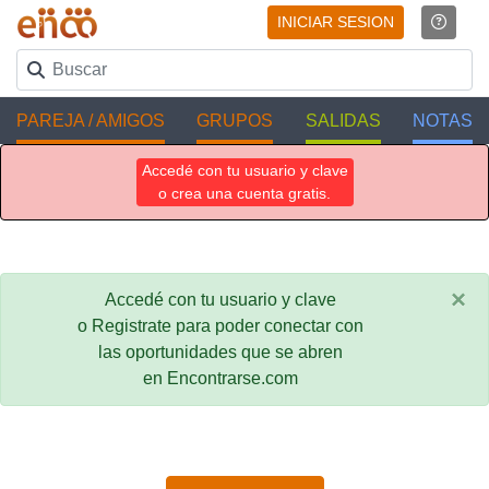
INICIAR SESION
PAREJA / AMIGOS
GRUPOS
SALIDAS
NOTAS
Accedé con tu usuario y clave
o crea una cuenta gratis.
×
Accedé con tu usuario y clave
o Registrate para poder conectar con
las oportunidades que se abren
en Encontrarse.com