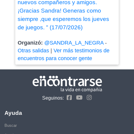
nuevos compañeros y amigos.
¡Gracias Sandra! Generas como
siempre ,que esperemos los jueves
de juegos. " (17/07/2026)
Organizó:
@SANDRA_LA_NEGRA
-
Otras salidas
|
Ver más testimonios de
encuentros para conocer gente
Seguinos:
Ayuda
Buscar