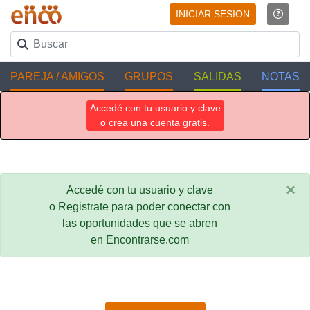
INICIAR SESION
PAREJA / AMIGOS
GRUPOS
SALIDAS
NOTAS
Accedé con tu usuario y clave
o crea una cuenta gratis.
×
Accedé con tu usuario y clave
o Registrate para poder conectar con
las oportunidades que se abren
en Encontrarse.com