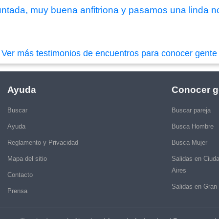
 juntada, muy buena anfitriona y pasamos una linda n
|
Ver más testimonios de encuentros para conocer gente
Ayuda
Conocer g
Buscar
Buscar pareja
Ayuda
Busca Hombre
Reglamento y Privacidad
Busca Mujer
Mapa del sitio
Salidas en Ciud
Aires
Contacto
Salidas en Gran
Prensa