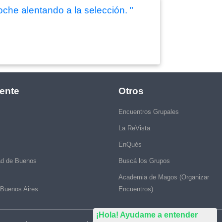
oche alentando a la selección. "
ente
Otros
Encuentros Grupales
La ReVista
EnQués
ad de Buenos
Buscá los Grupos
Academia de Magos (Organizar
 Buenos Aires
Encuentros)
¡Hola! Ayudame a entender