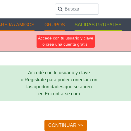
REJA / AMIGOS
GRUPOS
SALIDAS GRUPALES
Accedé con tu usuario y clave
o crea una cuenta gratis.
Accedé con tu usuario y clave
o Registrate para poder conectar con
las oportunidades que se abren
en Encontrarse.com
CONTINUAR >>