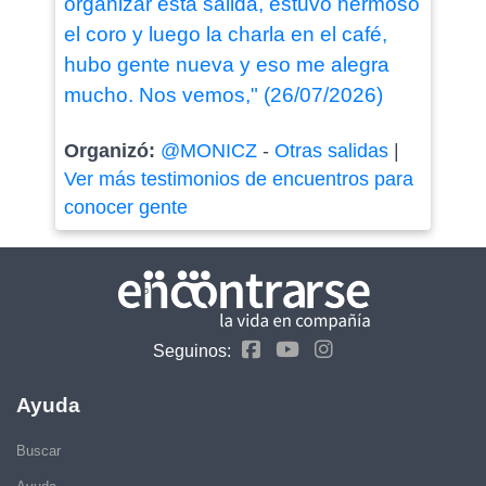
organizar esta salida, estuvo hermoso
el coro y luego la charla en el café,
hubo gente nueva y eso me alegra
mucho. Nos vemos," (26/07/2026)
Organizó:
@MONICZ
-
Otras salidas
|
Ver más testimonios de encuentros para
conocer gente
Seguinos:
Ayuda
Buscar