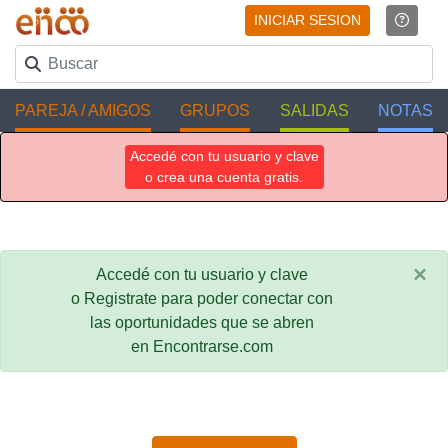
INICIAR SESION
PAREJA / AMIGOS
GRUPOS
SALIDAS
NOTAS
Accedé con tu usuario y clave
o crea una cuenta gratis.
×
Accedé con tu usuario y clave
o Registrate para poder conectar con
las oportunidades que se abren
en Encontrarse.com