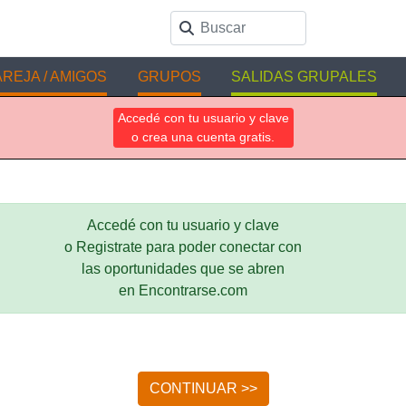
REJA / AMIGOS
GRUPOS
SALIDAS GRUPALES
Accedé con tu usuario y clave
o crea una cuenta gratis.
Accedé con tu usuario y clave
o Registrate para poder conectar con
las oportunidades que se abren
en Encontrarse.com
CONTINUAR >>