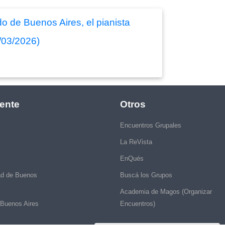
ldo de Buenos Aires, el pianista
/03/2026)
ente
Otros
Encuentros Grupales
La ReVista
EnQués
ad de Buenos
Buscá los Grupos
Academia de Magos (Organizar
 Buenos Aires
Encuentros)