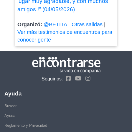
lugar muy agradable, y con muchos
amigos !" (04/05/2026)
Organizó:
@BETITA
-
Otras salidas
|
Ver más testimonios de encuentros para
conocer gente
Seguinos:
Ayuda
Buscar
Ayuda
Reglamento y Privacidad