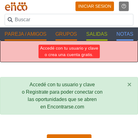
INICIAR SESION
PAREJA / AMIGOS
GRUPOS
SALIDAS
NOTAS
Accedé con tu usuario y clave
o crea una cuenta gratis.
×
Accedé con tu usuario y clave
o Registrate para poder conectar con
las oportunidades que se abren
en Encontrarse.com