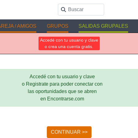
REJA / AMIGOS
GRUPOS
SALIDAS GRUPALES
Accedé con tu usuario y clave
o crea una cuenta gratis.
Accedé con tu usuario y clave
o Registrate para poder conectar con
las oportunidades que se abren
en Encontrarse.com
CONTINUAR >>