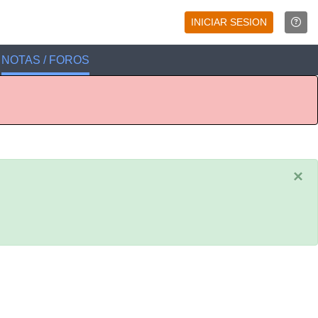
INICIAR SESION
NOTAS / FOROS
×