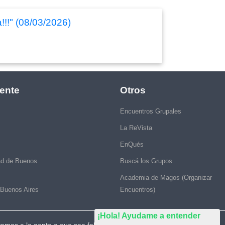
!!!" (08/03/2026)
ente
Otros
Encuentros Grupales
La ReVista
EnQués
ad de Buenos
Buscá los Grupos
Academia de Magos (Organizar
 Buenos Aires
Encuentros)
¡Hola! Ayudame a entender
vamos a la gente a que sea feliz."