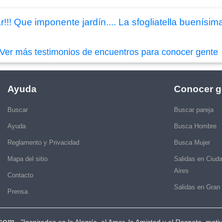
!!! Que imponente jardín.... La sfogliatella buenísima
Ver más testimonios de encuentros para conocer gente
Ayuda
Conocer g
Buscar
Buscar pareja
Ayuda
Busca Hombre
Reglamento y Privacidad
Busca Mujer
Mapa del sitio
Salidas en Ciud
Aires
Contacto
Salidas en Gran
Prensa
.com
-
"Inspirados en la Alegría, el Amor, la Amistad y el Respeto, moti