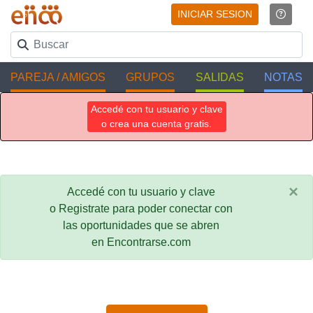
INICIAR SESION
PAREJA / AMIGOS
GRUPOS
SALIDAS
NOTAS
Accedé con tu usuario y clave
o crea una cuenta gratis.
×
Accedé con tu usuario y clave
o Registrate para poder conectar con
las oportunidades que se abren
en Encontrarse.com