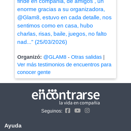
finde en compañia, de amigos , un
enorme gracias a su organizadora,
@Glam8, estuvo en cada detalle, nos
sentimos como en casa, hubo
charlas, risas, baile, juegos, no falto
nad..." (25/03/2026)
Organizó:
@GLAM8
-
Otras salidas
|
Ver más testimonios de encuentros para
conocer gente
Seguinos:
Ayuda