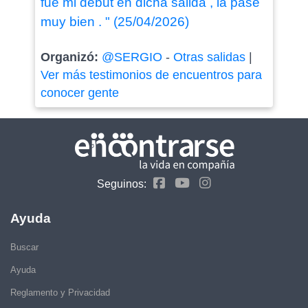
fue mi debut en dicha salida , la pase
muy bien . " (25/04/2026)
Organizó:
@SERGIO
-
Otras salidas
|
Ver más testimonios de encuentros para
conocer gente
Seguinos:
Ayuda
Buscar
Ayuda
Reglamento y Privacidad