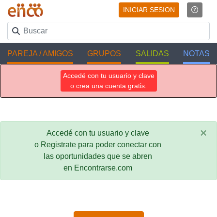
INICIAR SESION
PAREJA / AMIGOS
GRUPOS
SALIDAS
NOTAS
Accedé con tu usuario y clave
o crea una cuenta gratis.
×
Accedé con tu usuario y clave
o Registrate para poder conectar con
las oportunidades que se abren
en Encontrarse.com