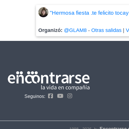
"Hermosa fiesta .te felicito toca
Organizó:
@GLAM8
-
Otras salidas
|
V
Seguinos:
Encontrarse
1998 - 2026- by