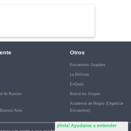
ente
Otros
Encuentros Grupales
La ReVista
EnQués
ad de Buenos
Buscá los Grupos
Academia de Magos (Organizar
 Buenos Aires
Encuentros)
¡Hola! Ayudame a entender
vamos a la gente a que sea feliz."