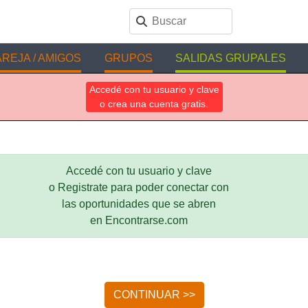
REJA / AMIGOS
GRUPOS
SALIDAS GRUPALES
Accedé con tu usuario y clave
o crea una cuenta gratis.
Accedé con tu usuario y clave
o Registrate para poder conectar con
las oportunidades que se abren
en Encontrarse.com
CONTINUAR >>