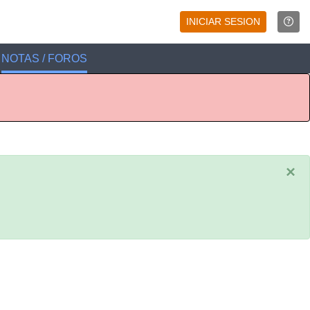
INICIAR SESION
NOTAS / FOROS
×