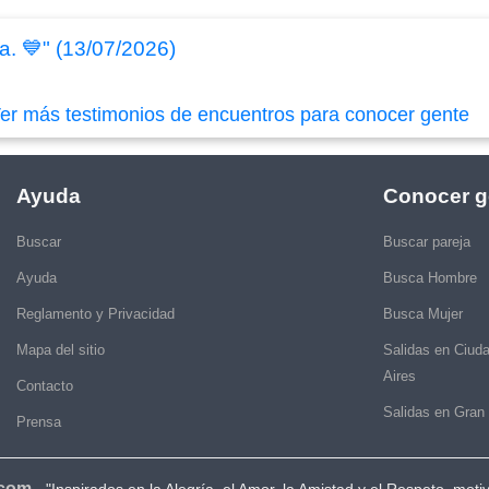
ya. 💙" (13/07/2026)
er más testimonios de encuentros para conocer gente
Ayuda
Conocer g
Buscar
Buscar pareja
Ayuda
Busca Hombre
Reglamento y Privacidad
Busca Mujer
Mapa del sitio
Salidas en Ciud
Aires
Contacto
Salidas en Gran
Prensa
.com
-
"Inspirados en la Alegría, el Amor, la Amistad y el Respeto, moti