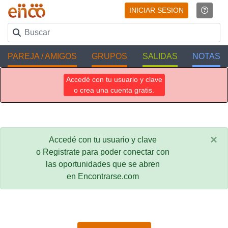
INICIAR SESION
PAREJA / AMIGOS
GRUPOS
SALIDAS
NOTAS
Accedé con tu usuario y clave
o crea una cuenta gratis.
×
Accedé con tu usuario y clave
o Registrate para poder conectar con
las oportunidades que se abren
en Encontrarse.com