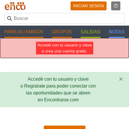
INICIAR SESION
PAREJA / AMIGOS
GRUPOS
SALIDAS
NOTAS
Accedé con tu usuario y clave
o crea una cuenta gratis.
×
Accedé con tu usuario y clave
o Registrate para poder conectar con
las oportunidades que se abren
en Encontrarse.com