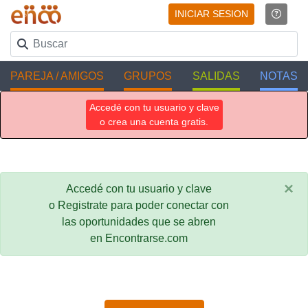
INICIAR SESION
PAREJA / AMIGOS
GRUPOS
SALIDAS
NOTAS
Accedé con tu usuario y clave
o crea una cuenta gratis.
×
Accedé con tu usuario y clave
o Registrate para poder conectar con
las oportunidades que se abren
en Encontrarse.com