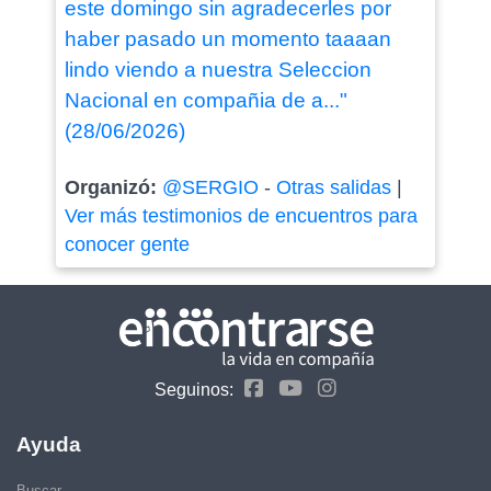
este domingo sin agradecerles por
haber pasado un momento taaaan
lindo viendo a nuestra Seleccion
Nacional en compañia de a..."
(28/06/2026)
Organizó:
@SERGIO
-
Otras salidas
|
Ver más testimonios de encuentros para
conocer gente
Seguinos:
Ayuda
Buscar