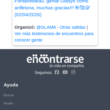
Fontanebleau, genial Gladys como
anfitriona, muchas gracias!!! 🌺🥰😘"
(02/04/2026)
Organizó:
@GLAM8
-
Otras salidas
|
Ver más testimonios de encuentros para
conocer gente
Seguinos:
Ayuda
Buscar
Ayuda