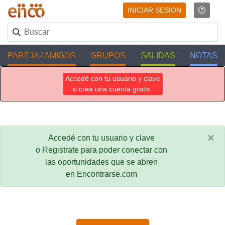
INICIAR SESION
PAREJA / AMIGOS
GRUPOS
SALIDAS
NOTAS
Accedé con tu usuario y clave
o crea una cuenta gratis.
×
Accedé con tu usuario y clave
o Registrate para poder conectar con
las oportunidades que se abren
en Encontrarse.com