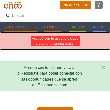
INICIAR SESION
PAREJA / AMIGOS
GRUPOS
SALIDAS
NOTAS
Accedé con tu usuario y clave
o crea una cuenta gratis.
×
Accedé con tu usuario y clave
o Registrate para poder conectar con
las oportunidades que se abren
en Encontrarse.com