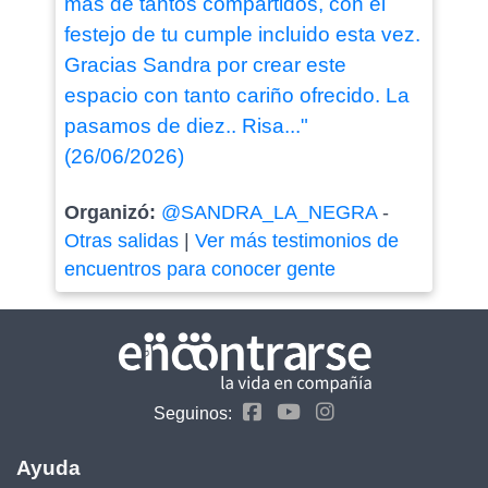
mas de tantos compartidos, con el
festejo de tu cumple incluido esta vez.
Gracias Sandra por crear este
espacio con tanto cariño ofrecido. La
pasamos de diez.. Risa..."
(26/06/2026)
Organizó:
@SANDRA_LA_NEGRA
-
Otras salidas
|
Ver más testimonios de
encuentros para conocer gente
Seguinos:
Ayuda