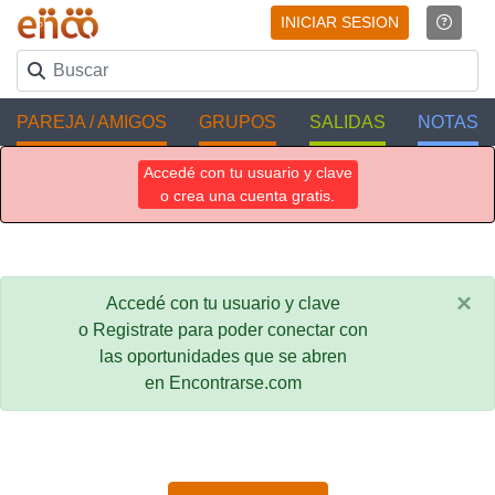
INICIAR SESION
PAREJA / AMIGOS
GRUPOS
SALIDAS
NOTAS
Accedé con tu usuario y clave
o crea una cuenta gratis.
×
Accedé con tu usuario y clave
o Registrate para poder conectar con
las oportunidades que se abren
en Encontrarse.com