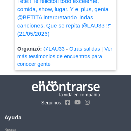
Teté!! Te felicito!! todo excelente,
comida, show, lugar. Y el plus, genia
@BETITA interpretando lindas
canciones. Que se repita @LAU33 !!"
(21/05/2026)
Organizó:
@LAU33
-
Otras salidas
|
Ver
más testimonios de encuentros para
conocer gente
Seguinos:
Ayuda
Buscar