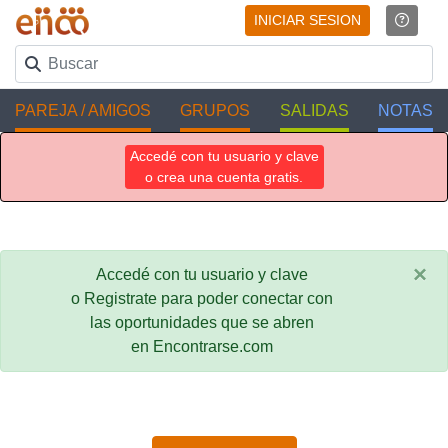
INICIAR SESION
PAREJA / AMIGOS
GRUPOS
SALIDAS
NOTAS
Accedé con tu usuario y clave
o crea una cuenta gratis.
×
Accedé con tu usuario y clave
o Registrate para poder conectar con
las oportunidades que se abren
en Encontrarse.com