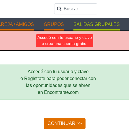
REJA / AMIGOS
GRUPOS
SALIDAS GRUPALES
Accedé con tu usuario y clave
o crea una cuenta gratis.
Accedé con tu usuario y clave
o Registrate para poder conectar con
las oportunidades que se abren
en Encontrarse.com
CONTINUAR >>