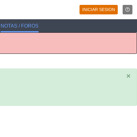
INICIAR SESION
NOTAS / FOROS
×