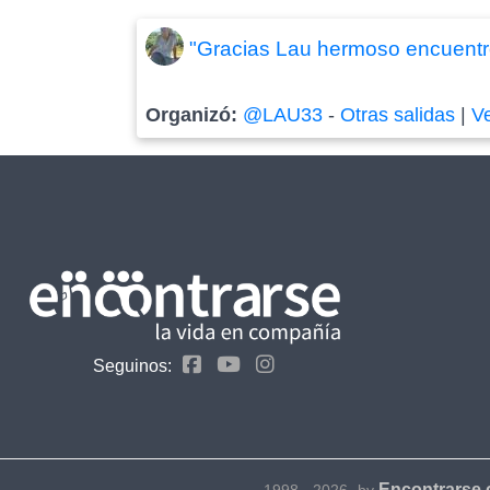
"Gracias Lau hermoso encuentro
Organizó:
@LAU33
-
Otras salidas
|
V
Seguinos:
Encontrarse
1998 - 2026- by