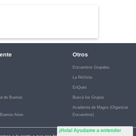
ente
Otros
Encuentros Grupales
La ReVista
EnQués
ad de Buenos
Buscá los Grupos
Academia de Magos (Organizar
 Buenos Aires
Encuentros)
¡Hola! Ayudame a entender
vamos a la gente a que sea feliz."