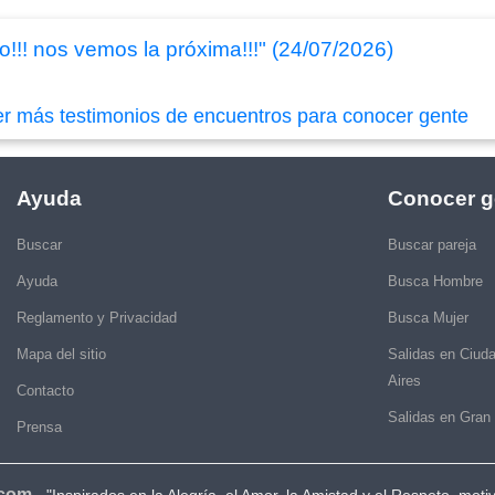
!!! nos vemos la próxima!!!" (24/07/2026)
er más testimonios de encuentros para conocer gente
Ayuda
Conocer g
Buscar
Buscar pareja
Ayuda
Busca Hombre
Reglamento y Privacidad
Busca Mujer
Mapa del sitio
Salidas en Ciud
Aires
Contacto
Salidas en Gran
Prensa
.com
-
"Inspirados en la Alegría, el Amor, la Amistad y el Respeto, moti