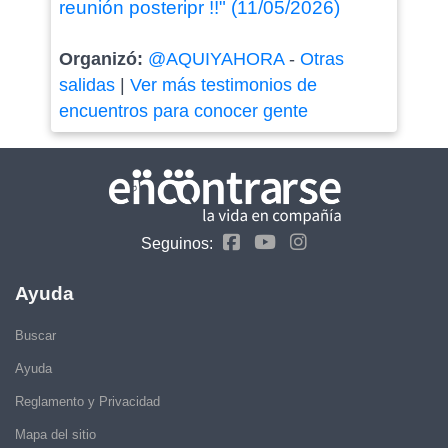
reunión posteripr !!" (11/05/2026)
Organizó:
@AQUIYAHORA
-
Otras
salidas
|
Ver más testimonios de
encuentros para conocer gente
Seguinos:
Ayuda
Buscar
Ayuda
Reglamento y Privacidad
Mapa del sitio