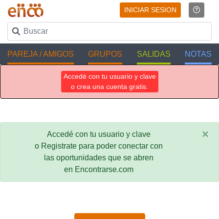
INICIAR SESION
PAREJA / AMIGOS
GRUPOS
SALIDAS
NOTAS
Accedé con tu usuario y clave
o crea una cuenta gratis.
×
Accedé con tu usuario y clave
o Registrate para poder conectar con
las oportunidades que se abren
en Encontrarse.com