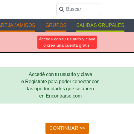
REJA / AMIGOS
GRUPOS
SALIDAS GRUPALES
Accedé con tu usuario y clave
o crea una cuenta gratis.
Accedé con tu usuario y clave
o Registrate para poder conectar con
las oportunidades que se abren
en Encontrarse.com
CONTINUAR >>