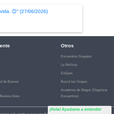
 vida. 😊" (27/06/2026)
ente
Otros
Encuentros Grupales
La ReVista
EnQués
ad de Buenos
Buscá los Grupos
Academia de Magos (Organizar
 Buenos Aires
Encuentros)
¡Hola! Ayudame a entender
vamos a la gente a que sea feliz."