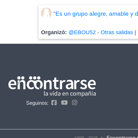
"Es un grupo alegre, amable y di
Organizó:
@EBOU52
-
Otras salidas
|
Seguinos:
Encontrarse
1998 - 2026- by