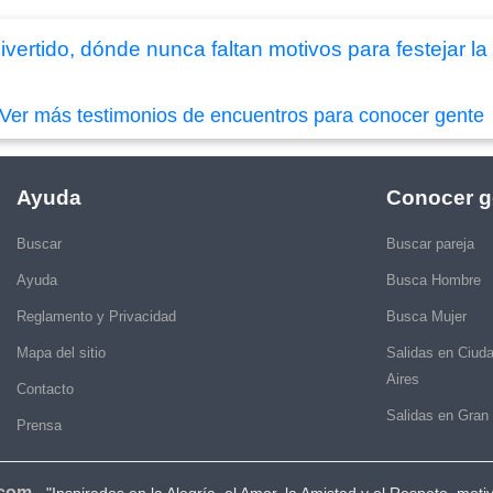
vertido, dónde nunca faltan motivos para festejar la
Ver más testimonios de encuentros para conocer gente
Ayuda
Conocer g
Buscar
Buscar pareja
Ayuda
Busca Hombre
Reglamento y Privacidad
Busca Mujer
Mapa del sitio
Salidas en Ciud
Aires
Contacto
Salidas en Gran
Prensa
.com
-
"Inspirados en la Alegría, el Amor, la Amistad y el Respeto, moti