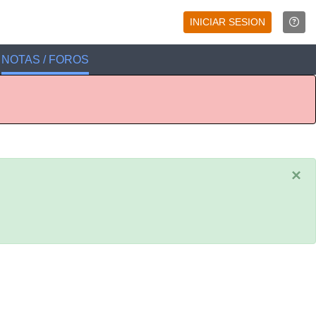
INICIAR SESION
NOTAS / FOROS
×