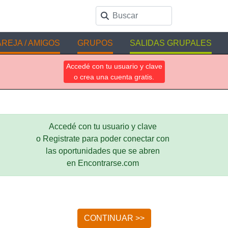
REJA / AMIGOS
GRUPOS
SALIDAS GRUPALES
Accedé con tu usuario y clave
o crea una cuenta gratis.
Accedé con tu usuario y clave
o Registrate para poder conectar con
las oportunidades que se abren
en Encontrarse.com
CONTINUAR >>