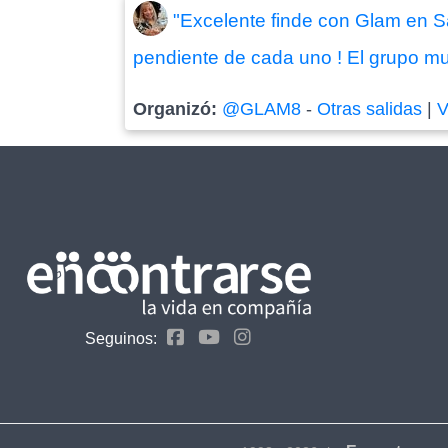
"Excelente finde con Glam en Sa
pendiente de cada uno ! El grupo mu
Organizó:
@GLAM8
-
Otras salidas
|
V
Seguinos: