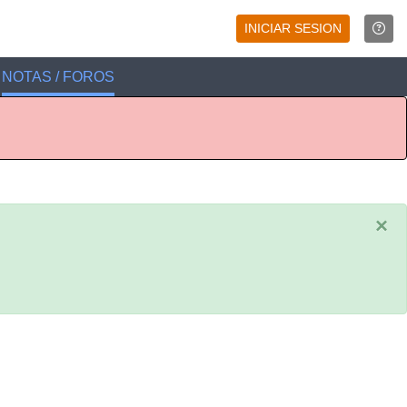
INICIAR SESION
NOTAS / FOROS
×