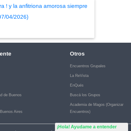
a ! y la anfitriona amorosa siempre
07/04/2026)
ente
Otros
Encuentros Grupales
La ReVista
EnQués
ad de Buenos
Buscá los Grupos
Academia de Magos (Organizar
 Buenos Aires
Encuentros)
¡Hola! Ayudame a entender