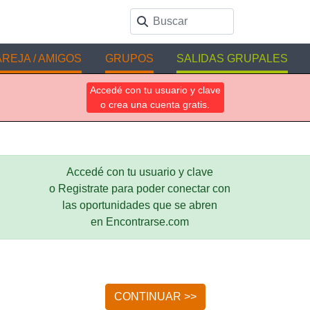
REJA / AMIGOS
GRUPOS
SALIDAS GRUPALES
Accedé con tu usuario y clave
o crea una cuenta gratis.
Accedé con tu usuario y clave
o Registrate para poder conectar con
las oportunidades que se abren
en Encontrarse.com
CONTINUAR >>