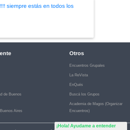
!!! siempre estás en todos los
ente
Otros
Encuentros Grupales
La ReVista
EnQués
ad de Buenos
Buscá los Grupos
Academia de Magos (Organizar
 Buenos Aires
Encuentros)
¡Hola! Ayudame a entender