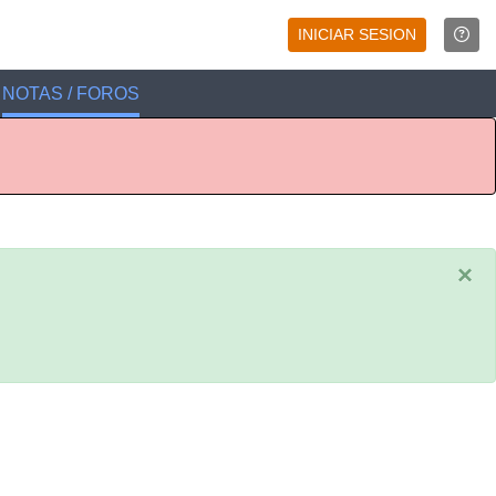
INICIAR SESION
NOTAS / FOROS
×