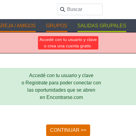
REJA / AMIGOS
GRUPOS
SALIDAS GRUPALES
Accedé con tu usuario y clave
o crea una cuenta gratis.
Accedé con tu usuario y clave
o Registrate para poder conectar con
las oportunidades que se abren
en Encontrarse.com
CONTINUAR >>