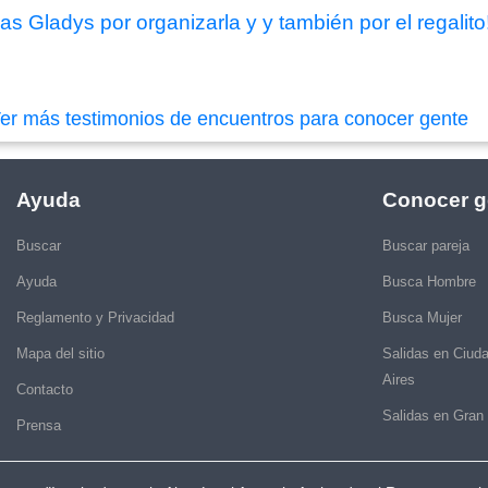
s Gladys por organizarla y y también por el regalito!
er más testimonios de encuentros para conocer gente
Ayuda
Conocer g
Buscar
Buscar pareja
Ayuda
Busca Hombre
Reglamento y Privacidad
Busca Mujer
Mapa del sitio
Salidas en Ciud
Aires
Contacto
Salidas en Gran
Prensa