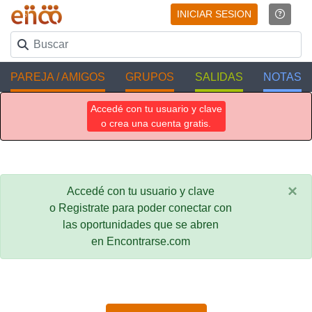
INICIAR SESION
PAREJA / AMIGOS
GRUPOS
SALIDAS
NOTAS
Accedé con tu usuario y clave
o crea una cuenta gratis.
×
Accedé con tu usuario y clave
o Registrate para poder conectar con
las oportunidades que se abren
en Encontrarse.com