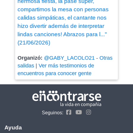
hermosa fiesta, la pasé súper,
compartimos la mesa con personas
calidas simpáticas, el cantante nos
hizo divertir además de interpretar
lindas canciones! Abrazos para l..."
(21/06/2026)
Organizó:
@GABY_LACOLO21
-
Otras
salidas
|
Ver más testimonios de
encuentros para conocer gente
Seguinos:
Ayuda