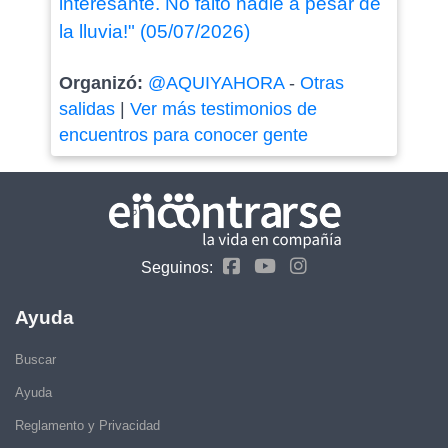
interesante. No faltó nadie a pesar de
la lluvia!" (05/07/2026)
Organizó:
@AQUIYAHORA
-
Otras
salidas
|
Ver más testimonios de
encuentros para conocer gente
Seguinos:
Ayuda
Buscar
Ayuda
Reglamento y Privacidad