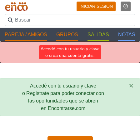
INICIAR SESION
PAREJA / AMIGOS
GRUPOS
SALIDAS
NOTAS
Accedé con tu usuario y clave
o crea una cuenta gratis.
×
Accedé con tu usuario y clave
o Registrate para poder conectar con
las oportunidades que se abren
en Encontrarse.com