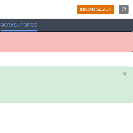
INICIAR SESION
NOTAS / FOROS
×