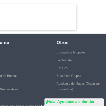
ente
Otros
Encuentros Grupales
La ReVista
EnQués
ad de Buenos
Buscá los Grupos
Academia de Magos (Organizar
 Buenos Aires
Encuentros)
¡Hola! Ayudame a entender
vamos a la gente a que sea feliz."