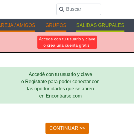
REJA / AMIGOS
GRUPOS
SALIDAS GRUPALES
Accedé con tu usuario y clave
o crea una cuenta gratis.
Accedé con tu usuario y clave
o Registrate para poder conectar con
las oportunidades que se abren
en Encontrarse.com
CONTINUAR >>