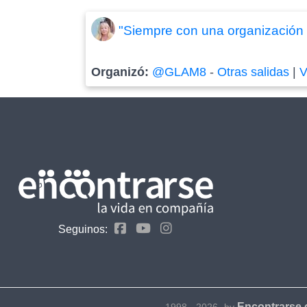
"Siempre con una organización p
Organizó:
@GLAM8
-
Otras salidas
|
V
Seguinos:
Encontrarse
1998 - 2026- by