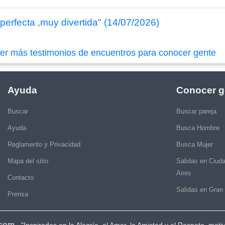
erfecta ,muy divertida" (14/07/2026)
er más testimonios de encuentros para conocer gente
Ayuda
Conocer g
Buscar
Buscar pareja
Ayuda
Busca Hombre
Reglamento y Privacidad
Busca Mujer
Mapa del sitio
Salidas en Ciud
Aires
Contacto
Salidas en Gran
Prensa
.com
-
"Inspirados en la Alegría, el Amor, la Amistad y el Respeto, moti