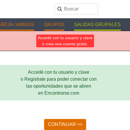
REJA / AMIGOS
GRUPOS
SALIDAS GRUPALES
Accedé con tu usuario y clave
o crea una cuenta gratis.
Accedé con tu usuario y clave
o Registrate para poder conectar con
las oportunidades que se abren
en Encontrarse.com
CONTINUAR >>