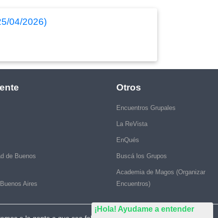
25/04/2026)
ente
Otros
Encuentros Grupales
La ReVista
EnQués
ad de Buenos
Buscá los Grupos
Academia de Magos (Organizar
 Buenos Aires
Encuentros)
¡Hola! Ayudame a entender
vamos a la gente a que sea feliz."