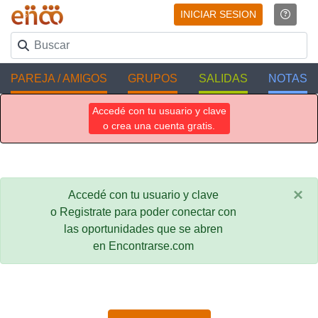
INICIAR SESION
PAREJA / AMIGOS
GRUPOS
SALIDAS
NOTAS
Accedé con tu usuario y clave
o crea una cuenta gratis.
×
Accedé con tu usuario y clave
o Registrate para poder conectar con
las oportunidades que se abren
en Encontrarse.com