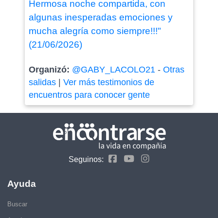
Hermosa noche compartida, con
algunas inesperadas emociones y
mucha alegría como siempre!!!"
(21/06/2026)
Organizó:
@GABY_LACOLO21
-
Otras
salidas
|
Ver más testimonios de
encuentros para conocer gente
Seguinos:
Ayuda
Buscar