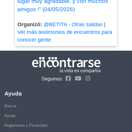
lugar muy agradable, y con muchos
amigos !" (04/05/2026)
Organizó:
@BETITA
-
Otras salidas
|
Ver más testimonios de encuentros para
conocer gente
Seguinos:
Ayuda
Buscar
Ayuda
Reglamento y Privacidad