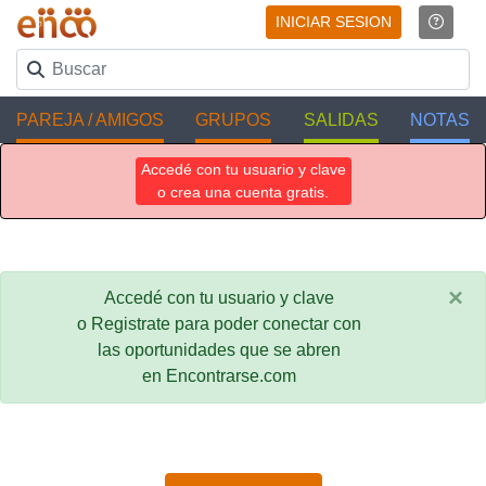
INICIAR SESION
PAREJA / AMIGOS
GRUPOS
SALIDAS
NOTAS
Accedé con tu usuario y clave
o crea una cuenta gratis.
×
Accedé con tu usuario y clave
o Registrate para poder conectar con
las oportunidades que se abren
en Encontrarse.com