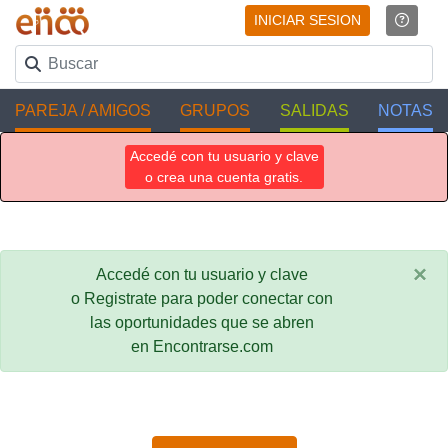
INICIAR SESION
PAREJA / AMIGOS
GRUPOS
SALIDAS
NOTAS
Accedé con tu usuario y clave
o crea una cuenta gratis.
×
Accedé con tu usuario y clave
o Registrate para poder conectar con
las oportunidades que se abren
en Encontrarse.com