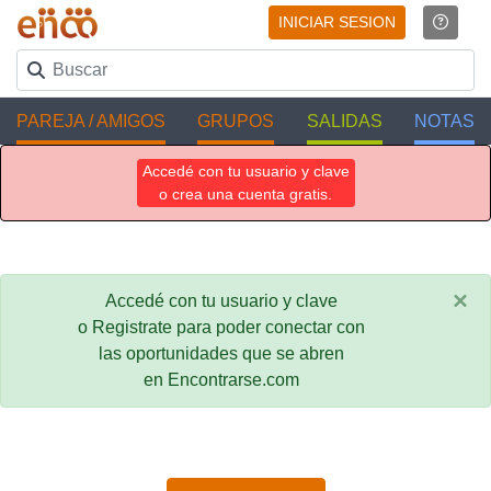
INICIAR SESION
PAREJA / AMIGOS
GRUPOS
SALIDAS
NOTAS
Accedé con tu usuario y clave
o crea una cuenta gratis.
×
Accedé con tu usuario y clave
o Registrate para poder conectar con
las oportunidades que se abren
en Encontrarse.com