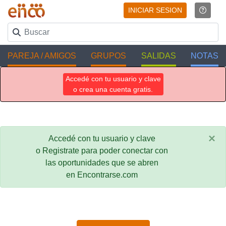
INICIAR SESION
PAREJA / AMIGOS
GRUPOS
SALIDAS
NOTAS
Accedé con tu usuario y clave
o crea una cuenta gratis.
×
Accedé con tu usuario y clave
o Registrate para poder conectar con
las oportunidades que se abren
en Encontrarse.com