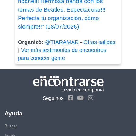
noche!!! Hermosa banda con los
temas de Beatles. Espectacular!!!
Perfecta tu organización, cómo
siempre!!" (18/07/2026)
Organizó:
@TIARAMAR
-
Otras salidas
|
Ver más testimonios de encuentros
para conocer gente
Seguinos:
Ayuda
Buscar