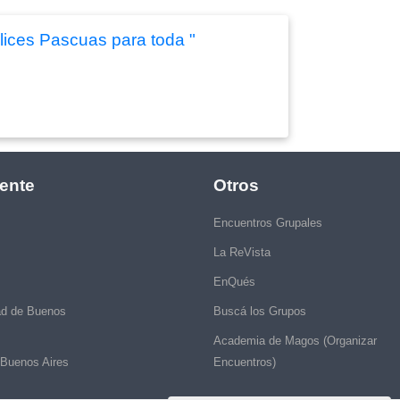
lices Pascuas para toda "
ente
Otros
Encuentros Grupales
La ReVista
EnQués
ad de Buenos
Buscá los Grupos
Academia de Magos (Organizar
 Buenos Aires
Encuentros)