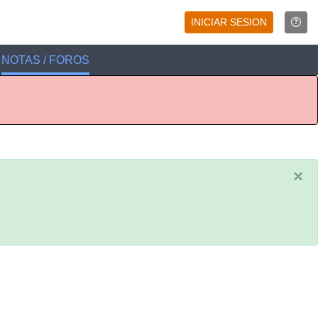
INICIAR SESION
NOTAS / FOROS
×