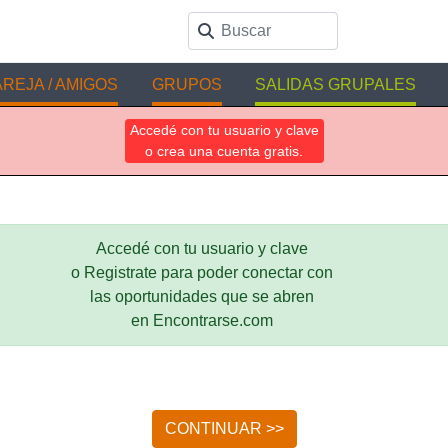
REJA / AMIGOS
GRUPOS
SALIDAS GRUPALES
Accedé con tu usuario y clave
o crea una cuenta gratis.
Accedé con tu usuario y clave
o Registrate para poder conectar con
las oportunidades que se abren
en Encontrarse.com
CONTINUAR >>