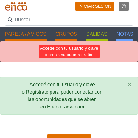
INICIAR SESION
PAREJA / AMIGOS
GRUPOS
SALIDAS
NOTAS
Accedé con tu usuario y clave
o crea una cuenta gratis.
×
Accedé con tu usuario y clave
o Registrate para poder conectar con
las oportunidades que se abren
en Encontrarse.com