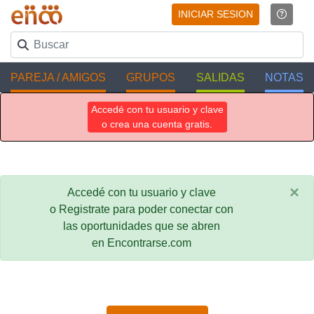
INICIAR SESION
PAREJA / AMIGOS
GRUPOS
SALIDAS
NOTAS
Accedé con tu usuario y clave
o crea una cuenta gratis.
×
Accedé con tu usuario y clave
o Registrate para poder conectar con
las oportunidades que se abren
en Encontrarse.com